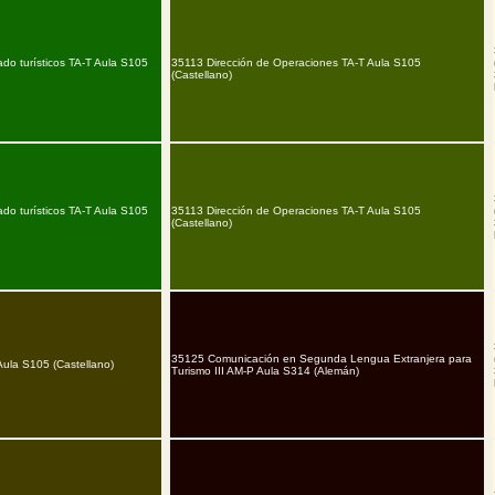
do turísticos TA-T Aula S105
35113 Dirección de Operaciones TA-T Aula S105
(Castellano)
do turísticos TA-T Aula S105
35113 Dirección de Operaciones TA-T Aula S105
(Castellano)
35125 Comunicación en Segunda Lengua Extranjera para
ula S105 (Castellano)
Turismo III AM-P Aula S314 (Alemán)