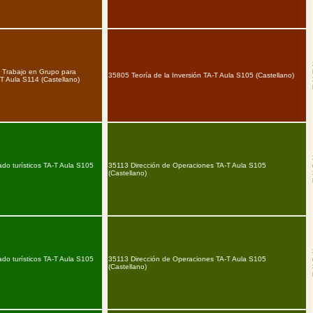
y Trabajo en Grupo para
35805 Teoría de la Inversión TA-T Aula S105 (Castellano)
-T Aula S114 (Castellano)
do turísticos TA-T Aula S105
35113 Dirección de Operaciones TA-T Aula S105
(Castellano)
do turísticos TA-T Aula S105
35113 Dirección de Operaciones TA-T Aula S105
(Castellano)