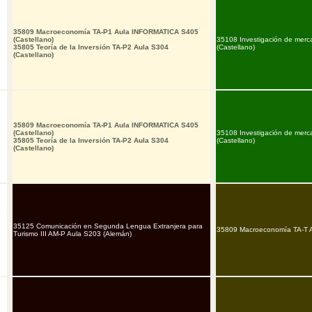
35809 Macroeconomía TA-P1 Aula INFORMATICA S405
(Castellano)
35108 Investigación de merca
35805 Teoría de la Inversión TA-P2 Aula S304
(Castellano)
(Castellano)
35809 Macroeconomía TA-P1 Aula INFORMATICA S405
(Castellano)
35108 Investigación de merca
35805 Teoría de la Inversión TA-P2 Aula S304
(Castellano)
(Castellano)
35125 Comunicación en Segunda Lengua Extranjera para
35809 Macroeconomía TA-T A
Turismo III AM-P Aula S203 (Alemán)