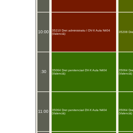
35210 Dret administratiu I DV-X Aula N404
10:00
35208 Dret
(Valencià)
35064 Dret penitenciari DV-X Aula N404
35064 Dre
:30
(Valencià)
(Valencià)
35064 Dret penitenciari DV-X Aula N404
35064 Dre
11:00
(Valencià)
(Valencià)