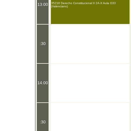
35218 Derecho Constitucional II 2A-X Aula O33
13:00
(Valenciano)
:30
14:00
:30