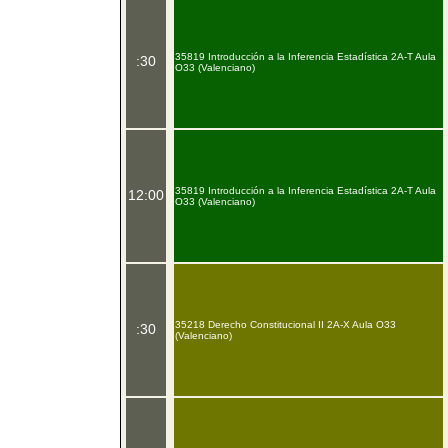
35819 Introducción a la Inferencia Estadística 2A-T Aula
:30
O33 (Valenciano)
35819 Introducción a la Inferencia Estadística 2A-T Aula
12:00
O33 (Valenciano)
35218 Derecho Constitucional II 2A-X Aula O33
:30
(Valenciano)