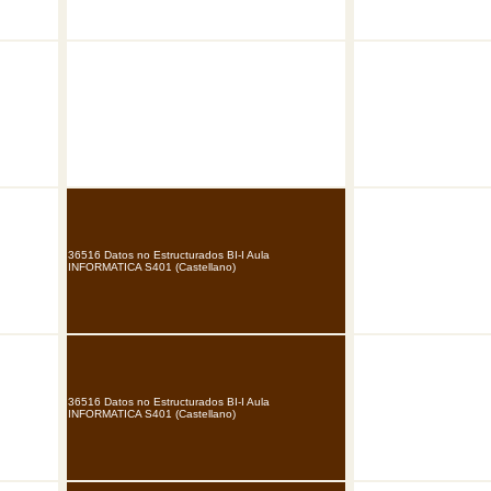
36516 Datos no Estructurados BI-I Aula
INFORMATICA S401 (Castellano)
36516 Datos no Estructurados BI-I Aula
INFORMATICA S401 (Castellano)