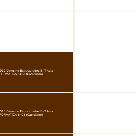
516 Datos no Estructurados BI-T Aula
FORMATICA S403 (Castellano)
516 Datos no Estructurados BI-T Aula
FORMATICA S403 (Castellano)