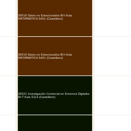
36516 Datos no Estructurados BI-I Aula
INFORMATICA S401 (Castellano)
36516 Datos no Estructurados BI-I Aula
INFORMATICA S401 (Castellano)
36521 Investigación Comercial en Entornos Digitales
BI-T Aula S114 (Castellano)