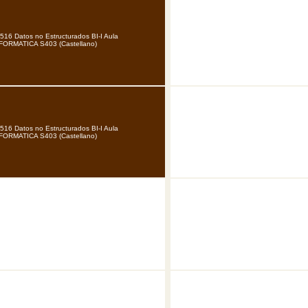
516 Datos no Estructurados BI-I Aula
FORMATICA S403 (Castellano)
516 Datos no Estructurados BI-I Aula
FORMATICA S403 (Castellano)