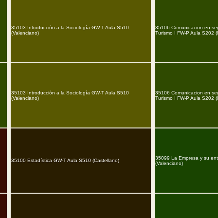
35103 Introducción a la Sociología GW-T Aula S510
35106 Comunicacion en seg
(Valenciano)
Turismo I FW-P Aula S202 (
35103 Introducción a la Sociología GW-T Aula S510
35106 Comunicacion en seg
(Valenciano)
Turismo I FW-P Aula S202 (
35099 La Empresa y su en
35100 Estadística GW-T Aula S510 (Castellano)
(Valenciano)