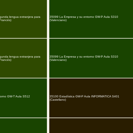
unda lengua extranjera para
35099 La Empresa y su entorno GW-P Aula S310
Francés)
(Valenciano)
unda lengua extranjera para
35099 La Empresa y su entorno GW-P Aula S310
Francés)
(Valenciano)
torno GW-T Aula S512
35100 Estadística GW-P Aula INFORMATICA S401
(Castellano)