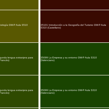
ciología GW-P Aula S510
35101 Introducción a la Geografía del Turismo GW-P Aula
S310 (Castellano)
unda lengua extranjera para
35099 La Empresa y su entorno GW-P Aula S310
Francés)
(Valenciano)
unda lengua extranjera para
35099 La Empresa y su entorno GW-P Aula S310
Francés)
(Valenciano)