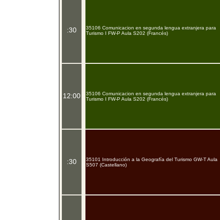
35106 Comunicacion en segunda lengua extranjera para
:30
Turismo I FW-P Aula S202 (Francés)
35106 Comunicacion en segunda lengua extranjera para
12:00
Turismo I FW-P Aula S202 (Francés)
35101 Introducción a la Geografía del Turismo GW-T Aula
:30
S507 (Castellano)