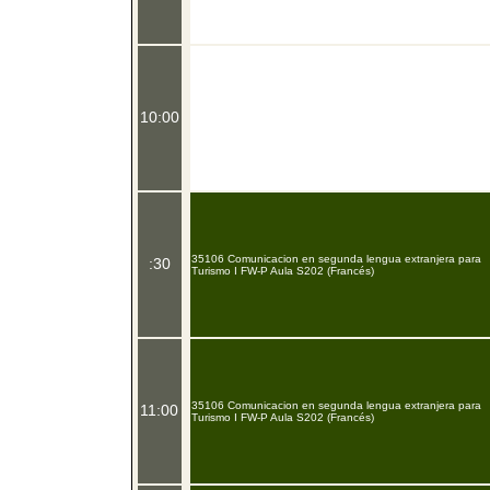
10:00
35106 Comunicacion en segunda lengua extranjera para
:30
Turismo I FW-P Aula S202 (Francés)
35106 Comunicacion en segunda lengua extranjera para
11:00
Turismo I FW-P Aula S202 (Francés)