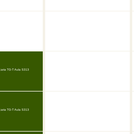
caria TG-T Aula S313
caria TG-T Aula S313