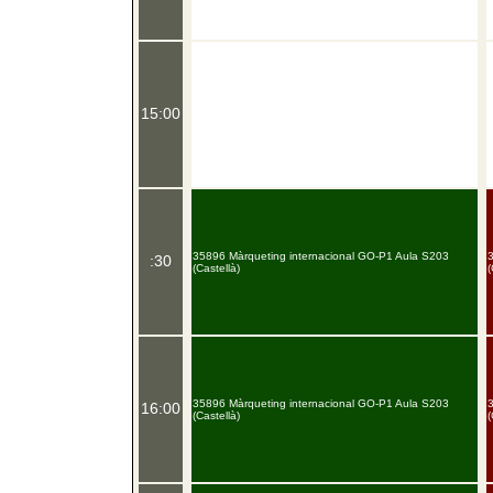
15:00
35896 Màrqueting internacional GO-P1 Aula S203
:30
(Castellà)
(
35896 Màrqueting internacional GO-P1 Aula S203
16:00
(Castellà)
(