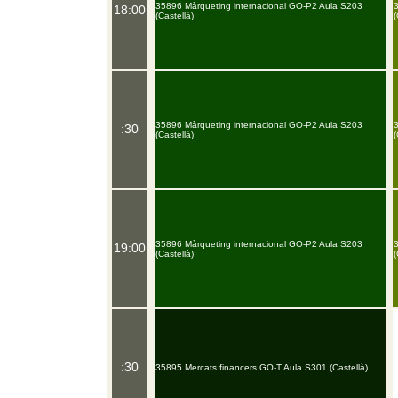
35896 Màrqueting internacional GO-P2 Aula S203
18:00
(Castellà)
(
35896 Màrqueting internacional GO-P2 Aula S203
:30
(Castellà)
(
35896 Màrqueting internacional GO-P2 Aula S203
19:00
(Castellà)
(
:30
35895 Mercats financers GO-T Aula S301 (Castellà)