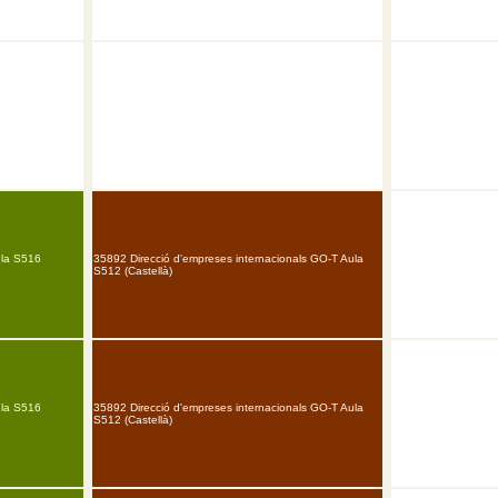
ula S516
35892 Direcció d'empreses internacionals GO-T Aula
S512 (Castellà)
ula S516
35892 Direcció d'empreses internacionals GO-T Aula
S512 (Castellà)