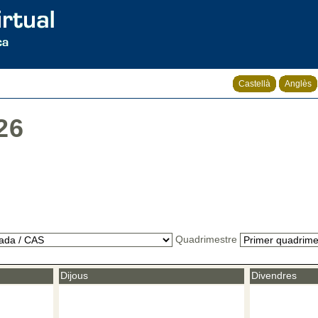
Castellà
Anglès
26
Quadrimestre
Dijous
Divendres