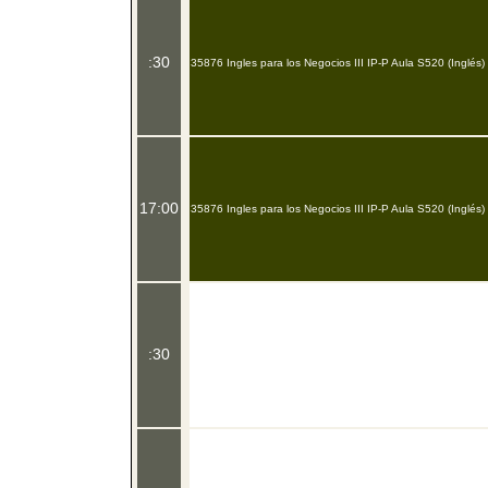
:30
35876 Ingles para los Negocios III IP-P Aula S520 (Inglés)
17:00
35876 Ingles para los Negocios III IP-P Aula S520 (Inglés)
:30