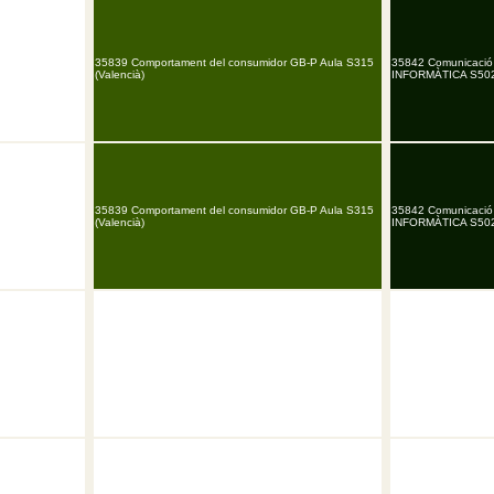
35839 Comportament del consumidor GB-P Aula S315
35842 Comunicació
(Valencià)
INFORMÀTICA S502 
35839 Comportament del consumidor GB-P Aula S315
35842 Comunicació
(Valencià)
INFORMÀTICA S502 