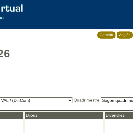
Castellà
Anglès
26
Quadrimestre
Dijous
Divendres