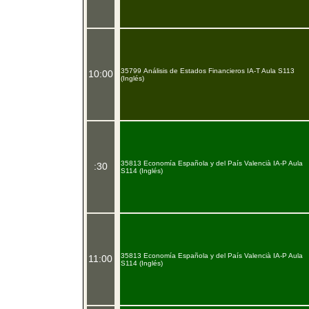
35799 Análisis de Estados Financieros IA-T Aula S113
10:00
(Inglés)
35813 Economía Española y del País Valencià IA-P Aula
:30
S114 (Inglés)
35813 Economía Española y del País Valencià IA-P Aula
11:00
S114 (Inglés)