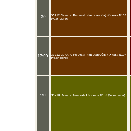
35212 Derecho Procesal I (Introducción) Y-X Aula N107
:30
(Valenciano)
35212 Derecho Procesal I (Introducción) Y-X Aula N107
17:00
(Valenciano)
:30
35219 Derecho Mercantil I Y-X Aula N107 (Valenciano)