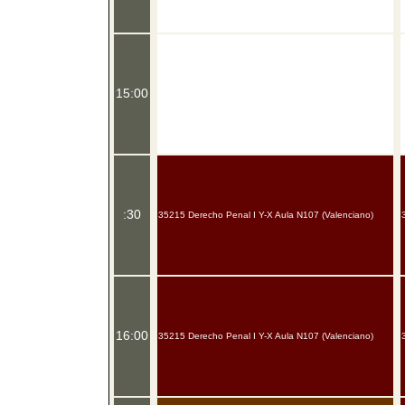
15:00
:30
35215 Derecho Penal I Y-X Aula N107 (Valenciano)
16:00
35215 Derecho Penal I Y-X Aula N107 (Valenciano)