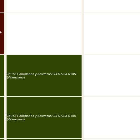
B-
35053 Habilidades y destrezas CB-X Aula N105
(Valenciano)
35053 Habilidades y destrezas CB-X Aula N105
(Valenciano)