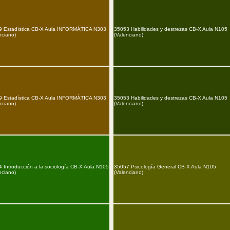
9 Estadística CB-X Aula INFORMÀTICA N303
35053 Habilidades y destrezas CB-X Aula N105
nciano)
(Valenciano)
9 Estadística CB-X Aula INFORMÀTICA N303
35053 Habilidades y destrezas CB-X Aula N105
nciano)
(Valenciano)
 Introducción a la sociología CB-X Aula N105
35057 Psicología General CB-X Aula N105
nciano)
(Valenciano)