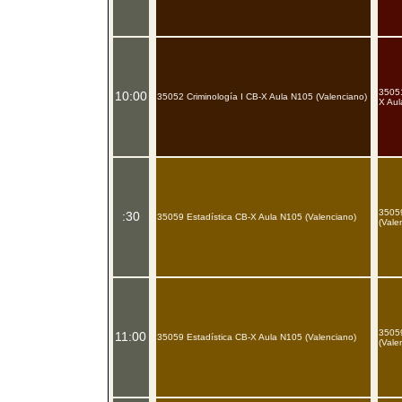
35051
10:00
35052 Criminología I CB-X Aula N105 (Valenciano)
X Aul
3505
:30
35059 Estadística CB-X Aula N105 (Valenciano)
(Vale
3505
11:00
35059 Estadística CB-X Aula N105 (Valenciano)
(Vale