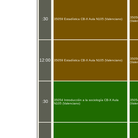
3505
:30
35059 Estadística CB-X Aula N105 (Valenciano)
(Vale
3505
12:00
35059 Estadística CB-X Aula N105 (Valenciano)
(Vale
35054 Introducción a la sociología CB-X Aula
35054
:30
N105 (Valenciano)
(Vale