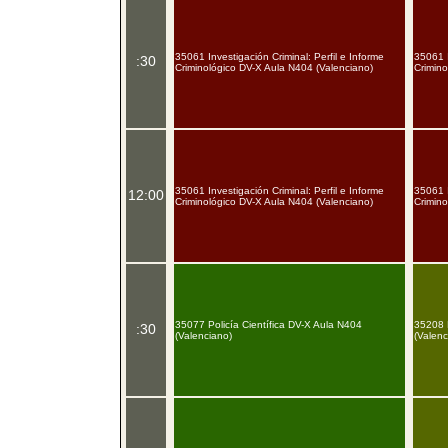
35061 Investigación Criminal: Perfil e Informe
35061 I
:30
Criminológico DV-X Aula N404 (Valenciano)
Crimino
35061 Investigación Criminal: Perfil e Informe
35061 I
12:00
Criminológico DV-X Aula N404 (Valenciano)
Crimino
35077 Policía Científica DV-X Aula N404
35208 D
:30
(Valenciano)
(Valenc