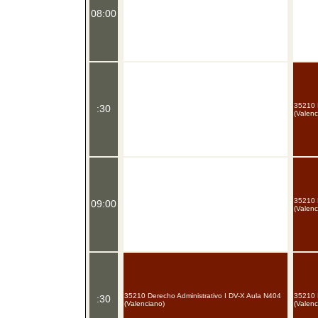
08:00
35210 
:30
(Valenc
35210 
09:00
(Valenc
35210 Derecho Administrativo I DV-X Aula N404
35210 
:30
(Valenciano)
(Valenc