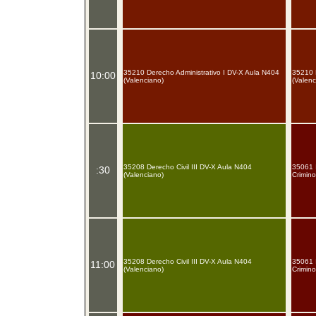
35210 Derecho Administrativo I DV-X Aula N404
35210 
10:00
(Valenciano)
(Valenc
35208 Derecho Civil III DV-X Aula N404
35061 I
:30
(Valenciano)
Crimino
35208 Derecho Civil III DV-X Aula N404
35061 I
11:00
(Valenciano)
Crimino