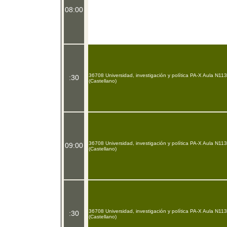
08:00
36708 Universidad, investigación y política PA-X Aula N113
:30
(Castellano)
36708 Universidad, investigación y política PA-X Aula N113
09:00
(Castellano)
36708 Universidad, investigación y política PA-X Aula N113
:30
(Castellano)