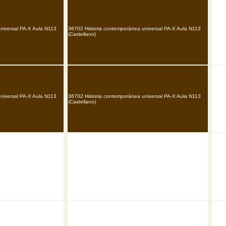
niversal PA-X Aula N113
36702 Historia contemporánea universal PA-X Aula N113
(Castellano)
niversal PA-X Aula N113
36702 Historia contemporánea universal PA-X Aula N113
(Castellano)