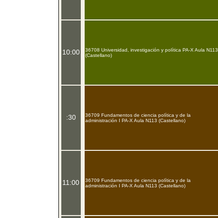
36708 Universidad, investigación y política PA-X Aula N113
10:00
(Castellano)
36709 Fundamentos de ciencia política y de la
:30
administración I PA-X Aula N113 (Castellano)
36709 Fundamentos de ciencia política y de la
11:00
administración I PA-X Aula N113 (Castellano)