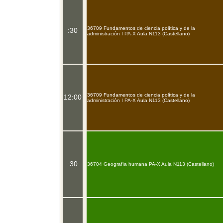
36709 Fundamentos de ciencia política y de la
:30
administración I PA-X Aula N113 (Castellano)
36709 Fundamentos de ciencia política y de la
12:00
administración I PA-X Aula N113 (Castellano)
:30
36704 Geografía humana PA-X Aula N113 (Castellano)