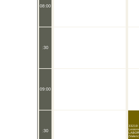
08:00
:30
09:00
33219 P
Lesione
:30
LABOR
(Valenc