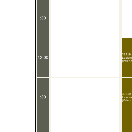
:30
33219 P
12:00
Lesione
(Valenc
33219 P
:30
Lesione
(Valenc