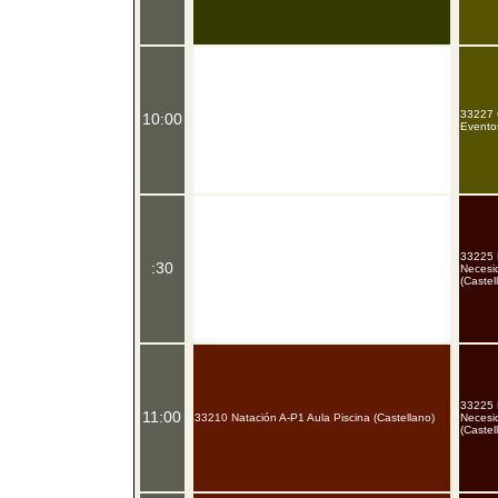
33227 
10:00
Evento
33225 E
:30
Necesi
(Castel
33225 E
11:00
33210 Natación A-P1 Aula Piscina (Castellano)
Necesi
(Castel