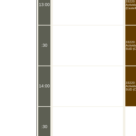
33220 
13:00
Activid
(Castel
33220 
:30
Activid
SUD (C
33220 
14:00
Activid
SUD (C
:30