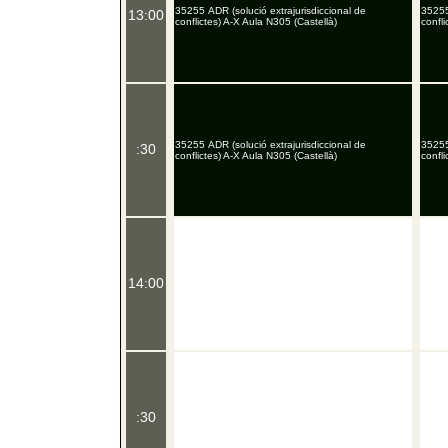
35255 ADR (solució extrajurisdiccional de
35255
13:00
conflictes) A-X Aula N305 (Castellà)
confli
35255 ADR (solució extrajurisdiccional de
35255
:30
conflictes) A-X Aula N305 (Castellà)
confli
14:00
:30