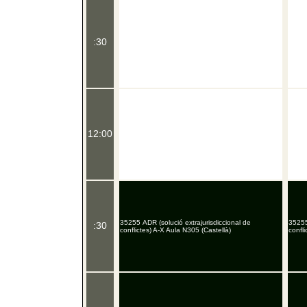
:30
12:00
35255 ADR (solució extrajurisdiccional de
35255
:30
conflictes) A-X Aula N305 (Castellà)
confli