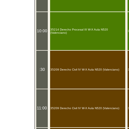
35214 Derecho Procesal III W-X Aula N520
10:00
(Valenciano)
:30
35209 Derecho Civil IV W-X Aula N520 (Valenciano)
11:00
35209 Derecho Civil IV W-X Aula N520 (Valenciano)