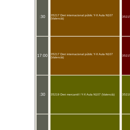
35217 Dret internacional públic Y-X Aula N107
:30
35215
(Valencià)
35217 Dret internacional públic Y-X Aula N107
17:00
35215
(Valencià)
:30
35219 Dret mercantil I Y-X Aula N107 (Valencià)
35219