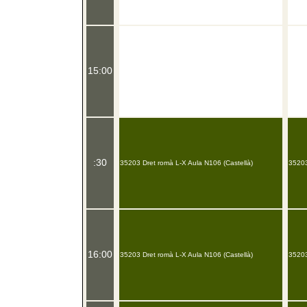
15:00
:30
35203 Dret romà L-X Aula N106 (Castellà)
35203
16:00
35203 Dret romà L-X Aula N106 (Castellà)
35203