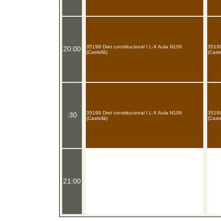
35199 Dret constitucional I L-X Aula N106
35199
20:00
(Castellà)
(Caste
35199 Dret constitucional I L-X Aula N106
35199
:30
(Castellà)
(Caste
21:00