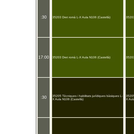
:30
35203 Dret romà L-X Aula N106 (Castellà)
35203
17:00
35203 Dret romà L-X Aula N106 (Castellà)
35203
35205 Tècniques i habilitats jurídiques bàsiques L-
35205
:30
X Aula N106 (Castellà)
X Aul