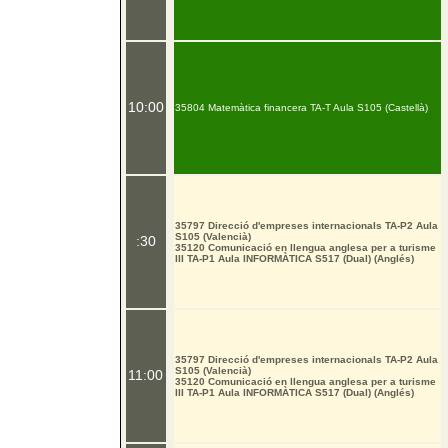
10:00
35804 Matemàtica financera TA-T Aula S105 (Castellà)
35797 Direcció d'empreses internacionals TA-P2 Aula
S105 (Valencià)
:30
35120 Comunicació en llengua anglesa per a turisme
III TA-P1 Aula INFORMÀTICA S517 (Dual) (Anglés)
35797 Direcció d'empreses internacionals TA-P2 Aula
S105 (Valencià)
11:00
35120 Comunicació en llengua anglesa per a turisme
III TA-P1 Aula INFORMÀTICA S517 (Dual) (Anglés)