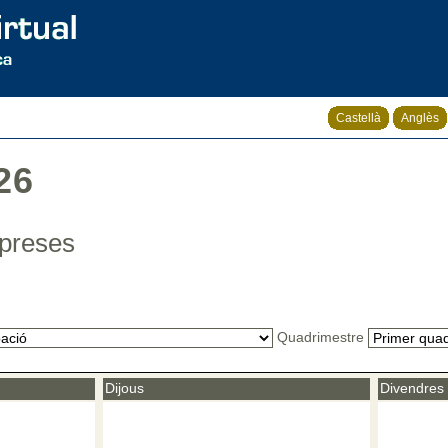
Castellà
Anglès
26
Empreses
Quadrimestre
Dijous
Divendres