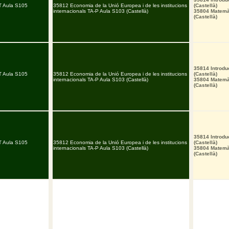
T Aula S105
35812 Economia de la Unió Europea i de les institucions
(Castellà)
internacionals TA-P Aula S103 (Castellà)
35804 Matemàt
(Castellà)
35814 Introduc
T Aula S105
35812 Economia de la Unió Europea i de les institucions
(Castellà)
internacionals TA-P Aula S103 (Castellà)
35804 Matemàt
(Castellà)
35814 Introduc
T Aula S105
35812 Economia de la Unió Europea i de les institucions
(Castellà)
internacionals TA-P Aula S103 (Castellà)
35804 Matemàt
(Castellà)