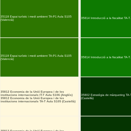
35118 Espai turístic i medi ambient TA-P1 Aula S105
35814 Introducció a la fiscalitat TA-T
(Valencià)
35118 Espai turístic i medi ambient TA-P1 Aula S105
35814 Introducció a la fiscalitat TA-T
(Valencià)
35812 Economia de la Unió Europea i de les
institucions internacionals IT-T Aula S106 (Anglés)
35802 Estratègia de màrqueting TA-
35812 Economia de la Unió Europea i de les
(Castellà)
institucions internacionals TA-T Aula S105 (Castellà)
35812 Economia de la Unió Europea i de les