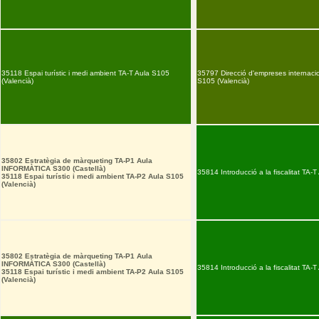
35118 Espai turístic i medi ambient TA-T Aula S105
35797 Direcció d'empreses internaci
(Valencià)
S105 (Valencià)
35802 Estratègia de màrqueting TA-P1 Aula
INFORMÀTICA S300 (Castellà)
35814 Introducció a la fiscalitat TA-T
35118 Espai turístic i medi ambient TA-P2 Aula S105
(Valencià)
35802 Estratègia de màrqueting TA-P1 Aula
INFORMÀTICA S300 (Castellà)
35814 Introducció a la fiscalitat TA-T
35118 Espai turístic i medi ambient TA-P2 Aula S105
(Valencià)