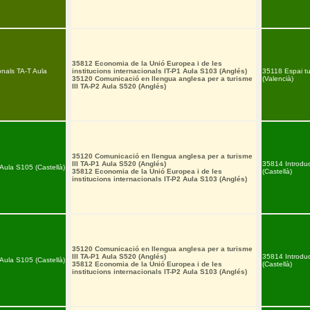
35812 Economia de la Unió Europea i de les
onals TA-T Aula
institucions internacionals IT-P1 Aula S103 (Anglés)
35118 Espai tu
35120 Comunicació en llengua anglesa per a turisme
(Valencià)
III TA-P2 Aula S520 (Anglés)
35120 Comunicació en llengua anglesa per a turisme
III TA-P1 Aula S520 (Anglés)
35814 Introduc
 Aula S105 (Castellà)
35812 Economia de la Unió Europea i de les
(Castellà)
institucions internacionals IT-P2 Aula S103 (Anglés)
35120 Comunicació en llengua anglesa per a turisme
III TA-P1 Aula S520 (Anglés)
35814 Introduc
 Aula S105 (Castellà)
35812 Economia de la Unió Europea i de les
(Castellà)
institucions internacionals IT-P2 Aula S103 (Anglés)