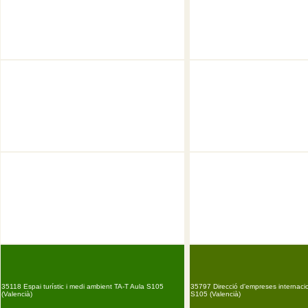
35118 Espai turístic i medi ambient TA-T Aula S105
35797 Direcció d'empreses internaci
(Valencià)
S105 (Valencià)