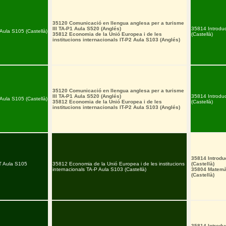
35120 Comunicació en llengua anglesa per a turisme
III TA-P1 Aula S520 (Anglés)
35814 Introduc
 Aula S105 (Castellà)
35812 Economia de la Unió Europea i de les
(Castellà)
institucions internacionals IT-P2 Aula S103 (Anglés)
35120 Comunicació en llengua anglesa per a turisme
III TA-P1 Aula S520 (Anglés)
35814 Introduc
 Aula S105 (Castellà)
35812 Economia de la Unió Europea i de les
(Castellà)
institucions internacionals IT-P2 Aula S103 (Anglés)
35814 Introduc
T Aula S105
35812 Economia de la Unió Europea i de les institucions
(Castellà)
internacionals TA-P Aula S103 (Castellà)
35804 Matemàt
(Castellà)
35814 Introduc