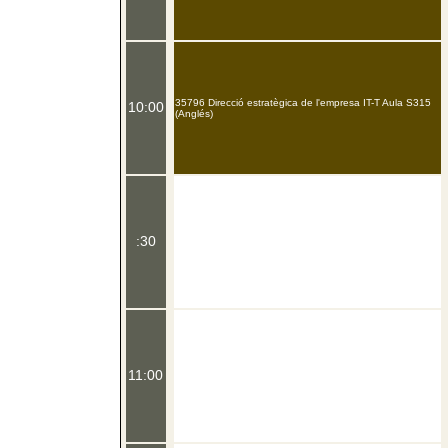
35796 Direcció estratègica de l'empresa IT-T Aula S315
10:00
(Anglés)
:30
11:00