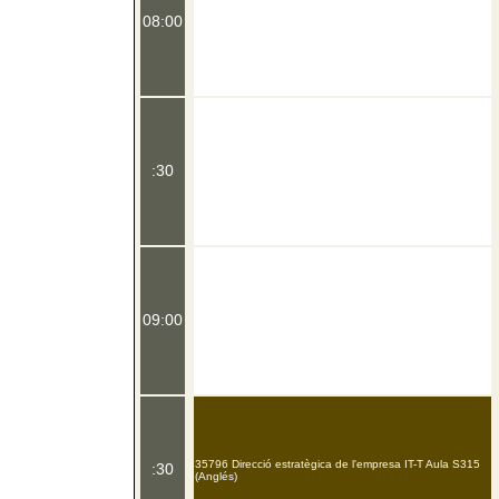
08:00
:30
09:00
35796 Direcció estratègica de l'empresa IT-T Aula S315
:30
(Anglés)