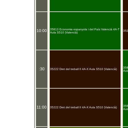
35813 Economia espanyola i del País Valencià 4A-T
10:00
352
Aula S510 (Valencià)
358
:30
35222 Dret del treball II 4A-X Aula S510 (Valencià)
Aul
358
11:00
35222 Dret del treball II 4A-X Aula S510 (Valencià)
Aul