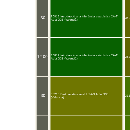
35819 Introducció a la inferència estadística 2A-T
:30
352
Aula O33 (Valencià)
35819 Introducció a la inferència estadística 2A-T
12:00
352
Aula O33 (Valencià)
35218 Dret constitucional II 2A-X Aula O33
:30
352
(Valencià)