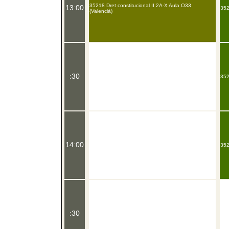
35218 Dret constitucional II 2A-X Aula O33
13:00
352
(Valencià)
:30
352
14:00
352
:30