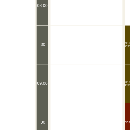
08:00
357
:30
O33
357
09:00
O33
:30
352