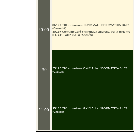
35126 TIC en turisme GY-I2 Aula INFORMATICA S407
(Castellà)
20:00
35119 Comunicació en llengua anglesa per a turisme
II GY-P1 Aula S314 (Anglés)
35126 TIC en turisme GY-I2 Aula INFORMATICA S407
:30
(Castellà)
35126 TIC en turisme GY-I2 Aula INFORMATICA S407
21:00
(Castellà)