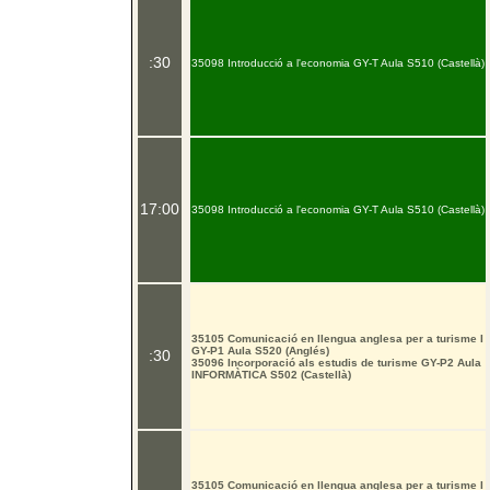
:30
35098 Introducció a l'economia GY-T Aula S510 (Castellà)
17:00
35098 Introducció a l'economia GY-T Aula S510 (Castellà)
35105 Comunicació en llengua anglesa per a turisme I
GY-P1 Aula S520 (Anglés)
:30
35096 Incorporació als estudis de turisme GY-P2 Aula
INFORMÀTICA S502 (Castellà)
35105 Comunicació en llengua anglesa per a turisme I