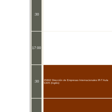
:30
17:00
35892 Dirección de Empresas Internacionales IR-T Aula
:30
S305 (Inglés)