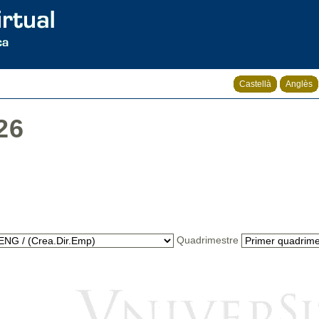
Castellà
Anglès
26
Quadrimestre