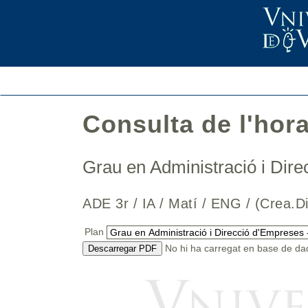
Consulta de l'hor
Grau en Administració i Di
ADE 3r / IA / Matí / ENG / (Crea
Plan
No hi ha carregat en base de dad
Descarregar PDF