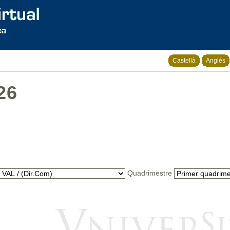
Castellà
Anglès
26
Quadrimestre