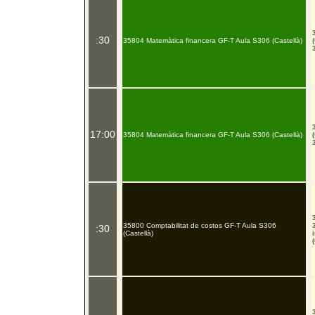
:30
35804 Matemàtica financera GF-T Aula S306 (Castellà)
17:00
35804 Matemàtica financera GF-T Aula S306 (Castellà)
35800 Comptabilitat de costos GF-T Aula S306
:30
(Castellà)