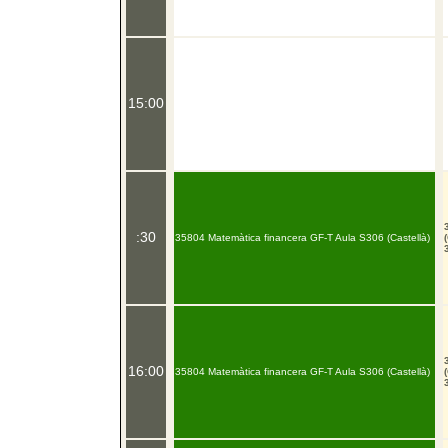
15:00
:30
35804 Matemàtica financera GF-T Aula S306 (Castellà)
16:00
35804 Matemàtica financera GF-T Aula S306 (Castellà)