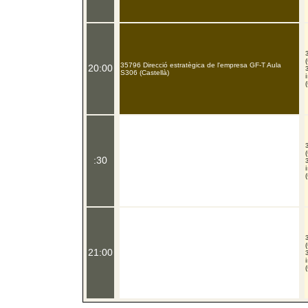
35796 Direcció estratègica de l'empresa GF-T Aula
20:00
S306 (Castellà)
:30
21:00