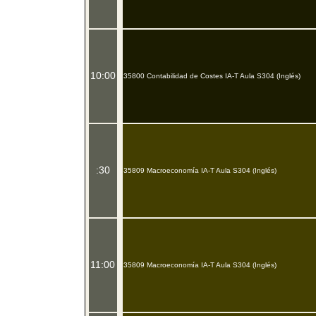
10:00
35800 Contabilidad de Costes IA-T Aula S304 (Inglés)
:30
35809 Macroeconomía IA-T Aula S304 (Inglés)
11:00
35809 Macroeconomía IA-T Aula S304 (Inglés)