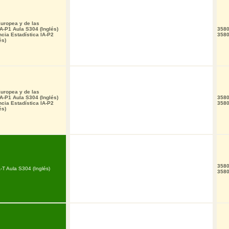
uropea y de las
IA-P1 Aula S304 (Inglés)
3580
ncia Estadística IA-P2
3580
és)
uropea y de las
IA-P1 Aula S304 (Inglés)
3580
ncia Estadística IA-P2
3580
és)
3580
-T Aula S304 (Inglés)
3580