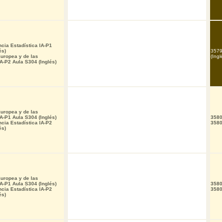
ncia Estadística IA-P1
és)
3579
uropea y de las
(Ingl
IA-P2 Aula S304 (Inglés)
uropea y de las
IA-P1 Aula S304 (Inglés)
3580
ncia Estadística IA-P2
3580
és)
uropea y de las
IA-P1 Aula S304 (Inglés)
3580
ncia Estadística IA-P2
3580
és)