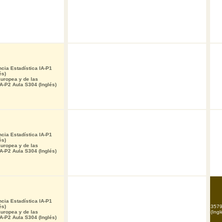
ncia Estadística IA-P1
és)
uropea y de las
IA-P2 Aula S304 (Inglés)
ncia Estadística IA-P1
és)
uropea y de las
IA-P2 Aula S304 (Inglés)
ncia Estadística IA-P1
és)
3579
uropea y de las
(Ingl
IA-P2 Aula S304 (Inglés)