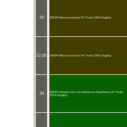
:30
35809 Macroeconomía IA-T Aula S304 (Inglés)
12:00
35809 Macroeconomía IA-T Aula S304 (Inglés)
35819 Introducción a la Inferencia Estadística IA-T Aula
:30
S304 (Inglés)