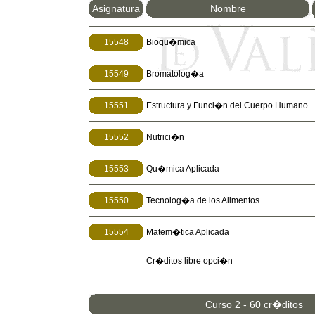
Asignatura
Nombre
15548
Bioqu�mica
15549
Bromatolog�a
15551
Estructura y Funci�n del Cuerpo Humano
15552
Nutrici�n
15553
Qu�mica Aplicada
15550
Tecnolog�a de los Alimentos
15554
Matem�tica Aplicada
Cr�ditos libre opci�n
Curso 2 - 60 cr�ditos