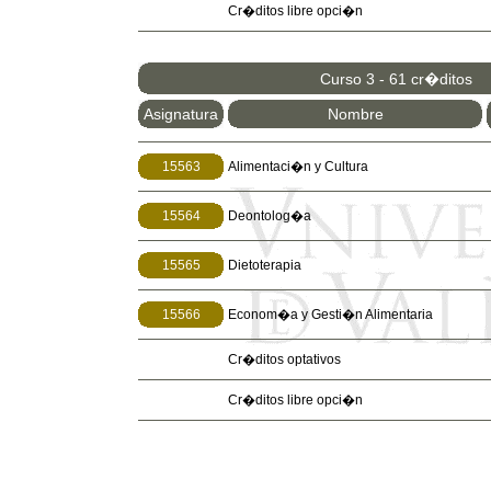
Cr�ditos libre opci�n
Curso 3 - 61 cr�ditos
Asignatura
Nombre
15563
Alimentaci�n y Cultura
15564
Deontolog�a
15565
Dietoterapia
15566
Econom�a y Gesti�n Alimentaria
Cr�ditos optativos
Cr�ditos libre opci�n