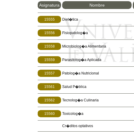
Asignatura
Nombre
15555
Diet�tica
15556
Fisiopatolog�a
15558
Microbiolog�a Alimentaria
15559
Parasitolog�a Aplicada
15557
Patolog�a Nutricional
15561
Salud P�blica
15562
Tecnolog�a Culinaria
15560
Toxicolog�a
Cr�ditos optativos